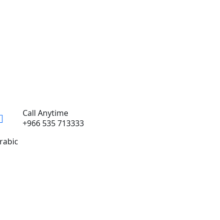
Call Anytime
+966 535 713333
rabic