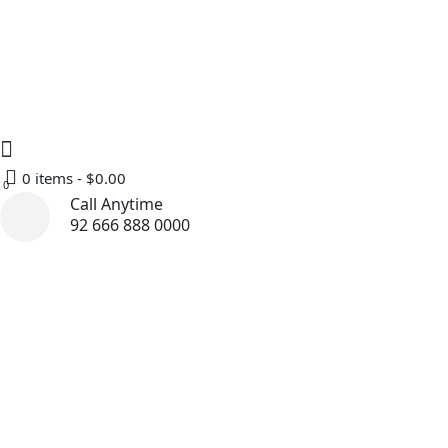
om
88 Broklyn Golden Street. New York
0 items -
$
0.00
0
Call Anytime
92 666 888 0000