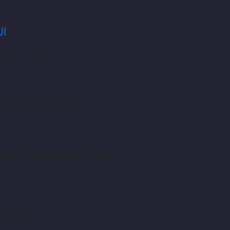
الب
سواء كنت شركة ص
تتميز الشاحنات القلابة بأ
nsporting bulk materials across
متخصصون في مناولة وتوصيل الأسفلت إلى مواقع البناء ومصانع الأسفلت.